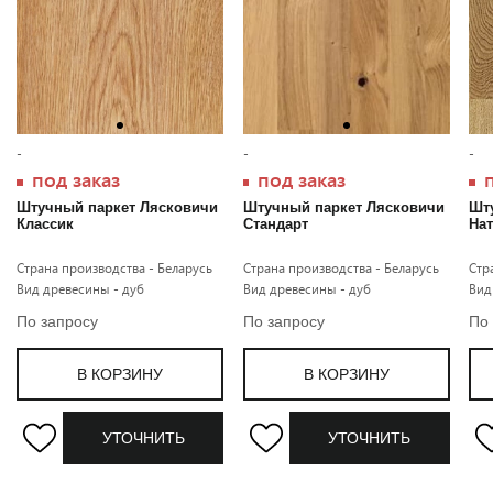
-
-
-
под заказ
под заказ
п
Штучный паркет Лясковичи
Штучный паркет Лясковичи
Шт
Классик
Стандарт
На
Страна производства - Беларусь
Страна производства - Беларусь
Стр
Вид древесины - дуб
Вид древесины - дуб
Вид
По запросу
По запросу
По
В КОРЗИНУ
В КОРЗИНУ
УТОЧНИТЬ
УТОЧНИТЬ