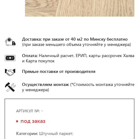
АКЦИИ
БЛОГ
ГАЛЕРЕЯ
Доставка: при заказе от 40 м2 по Минску бесплатно
(при заказе меньшего объема уточняйте у менеджера)
Оплата:
Наличный расчет, ЕРИП, карты рассрочек Халва
пн-пт 10.00 - 20.00
и Карта покупок
сб-вс 10.00 - 18.00
Прямые поставки от производителя
г. Минск, Ул. Шафарнянская 11, пом. 5
Осуществляем монтаж
(*Стоимость монтажа уточняйте
у менеджера)
info@2611.by
Работаем по всей Беларуси
АРТИКУЛ №: -
+375 29 190 26 11
под заказ
Категории:
Штучный паркет;