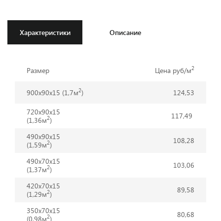
Характеристики
Описание
2
Размер
Цена руб/м
2
900х90х15 (1,7м
)
124,53
720х90х15
117,49
2
(1,36м
)
490х90x15
108,28
2
(1,59м
)
490х70x15
103,06
2
(1,37м
)
420х70x15
89,58
2
(1,29м
)
350х70x15
80,68
2
(0,98м
)