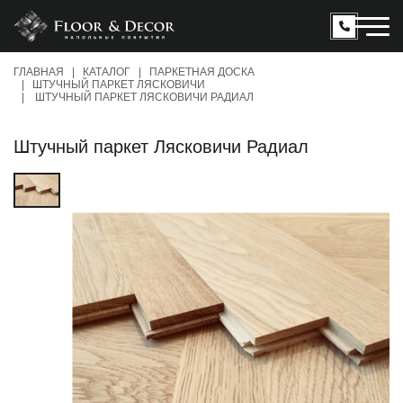
ГЛАВНАЯ
КАТАЛОГ
ПАРКЕТНАЯ ДОСКА
ШТУЧНЫЙ ПАРКЕТ ЛЯСКОВИЧИ
КАТАЛОГ
ШТУЧНЫЙ ПАРКЕТ ЛЯСКОВИЧИ РАДИАЛ
ЛИКВИДАЦИЯ СКЛАДА %
Штучный паркет Лясковичи Радиал
О КОМПАНИИ
ОТЗЫВЫ
ШОУ-РУМ
КОНТАКТЫ
ДОСТАВКА И ОПЛАТА