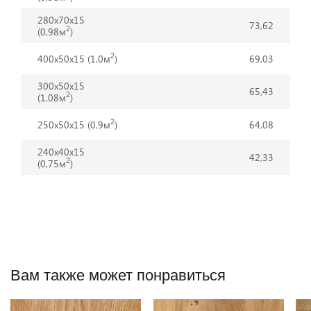
280х70x15
73,62
2
(0,98м
)
2
400х50x15 (1,0м
)
69,03
300х50x15
65,43
2
(1,08м
)
2
250х50x15 (0,9м
)
64,08
240х40x15
42,33
2
(0,75м
)
Вам также может понравиться